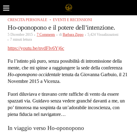
CRESCITA PERSONALE
EVENTI E RECENSIONI
Ho-oponopono e il potere dell’intenzione.
5 Dicembre 2015
7 Comments
di
Barbara Zippo
5,424 Visualizzazioni
7 minuti lettura
https://youtu.be/nvdFlv6Yj6c
Fu l’istinto più puro, senza possibilità di intromissione della
mente, che mi spinse a raggiungere la sede della conferenza
Ho-oponopono occidentale
tenuta da Giovanna Garbuio, il 21
Novembre 2015 a Vicenza.
Fuori diluviava e tiravano certe raffiche di vento da essere
spazzati via. Guidavo senza vedere granché davanti a me, un
po’ timorosa ma sospinta da un’adorabile incoscienza, con
piena fiducia nel navigatore…
In viaggio verso Ho-oponopono