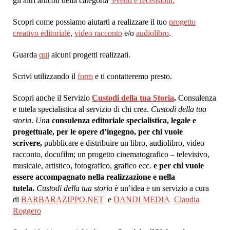
gli altri articoli della categoria
eventi e recensioni.
Scopri come possiamo aiutarti a realizzare il tuo
progetto
creativo editoriale
,
video racconto
e/o
audiolibro
.
Guarda
qui
alcuni progetti realizzati.
Scrivi utilizzando il
form
e ti contatteremo presto.
Scopri anche il Servizio
Custodi della tua Storia
.
Consulenza
e tutela specialistica al servizio di chi crea.
Custodi della tua
storia
.
Un
a consulenza editoriale specialistica, legale e
progettuale, per le opere d’ingegno, per chi vuole
scrivere,
pubblicare e distribuire un libro, audiolibro, video
racconto, docufilm; un progetto cinematografico – televisivo,
musicale, artistico, fotografico, grafico ecc.
e per chi vuole
essere accompagnato nella realizzazione e nella
tutela.
Custodi della tua storia
è un’idea e un servizio a cura
di
BARBARAZIPPO.NET
e
DANDI MEDIA
Claudia
Roggero