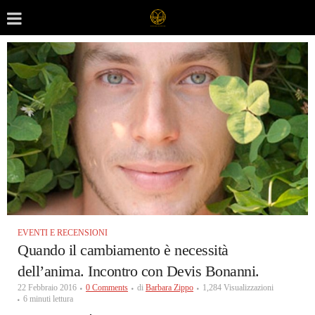
EVENTI E RECENSIONI
Quando il cambiamento è necessità
dell’anima. Incontro con Devis Bonanni.
22 Febbraio 2016
0 Comments
di
Barbara Zippo
1,284 Visualizzazioni
6 minuti lettura