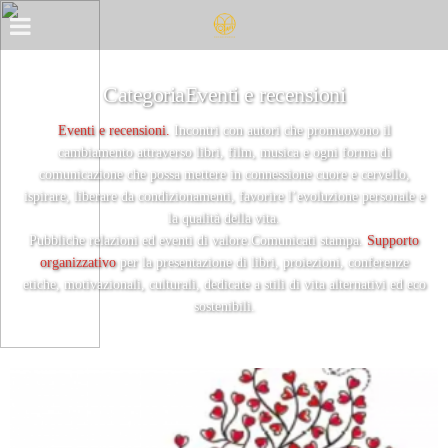
CategoriaEventi e recensioni
Eventi e recensioni.
Incontri con autori che promuovono il
cambiamento attraverso libri, film, musica e ogni forma di
comunicazione che possa mettere in connessione cuore e cervello,
ispirare, liberare da condizionamenti, favorire l’evoluzione personale e
la qualità della vita.
Pubbliche relazioni ed eventi di valore.
Comunicati stampa.
Supporto
organizzativo
per la presentazione di libri, proiezioni, conferenze
etiche, motivazionali, culturali, dedicate a stili di vita alternativi ed eco
sostenibili.