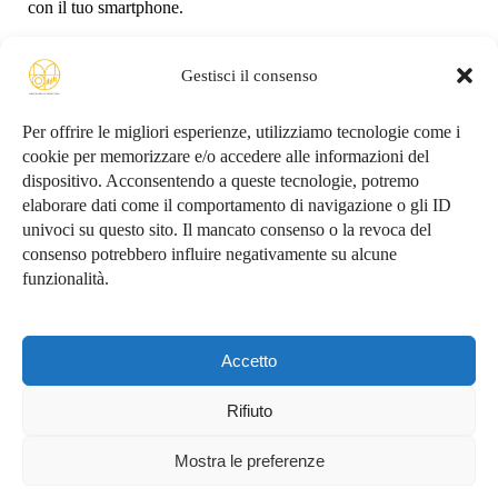
con il tuo smartphone.
Gestisci il consenso
Per offrire le migliori esperienze, utilizziamo tecnologie come i
cookie per memorizzare e/o accedere alle informazioni del
dispositivo. Acconsentendo a queste tecnologie, potremo
Conosciamoci
elaborare dati come il comportamento di navigazione o gli ID
univoci su questo sito. Il mancato consenso o la revoca del
consenso potrebbero influire negativamente su alcune
funzionalità.
Privacy Policy
Accetto
Copyright ©2015-2026
Barbara Zippo
- Tutti i Diritti
Rifiuto
Riservati - All Rights Reserved
Mostra le preferenze