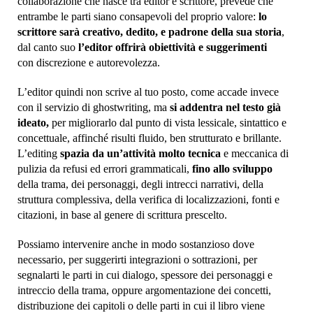
collaborazione che nasce tra editor e scrittore, prevede che
entrambe le parti siano consapevoli del proprio valore:
lo
scrittore sarà creativo, dedito, e padrone della sua storia
,
dal canto suo
l’editor offrirà obiettività e suggerimenti
con
discrezione e autorevolezza.
L’editor quindi non scrive al tuo posto, come accade invece
con il servizio di ghostwriting, ma
si addentra nel testo già
ideato,
per migliorarlo dal punto di vista lessicale, sintattico e
concettuale, affinché risulti fluido, ben strutturato e brillante.
L’editing
spazia da un’attività molto tecnica
e meccanica di
pulizia da refusi ed errori grammaticali,
fino allo sviluppo
della trama, dei personaggi, degli intrecci narrativi, della
struttura complessiva, della verifica di localizzazioni, fonti e
citazioni, in base al genere di scrittura prescelto.
Possiamo intervenire anche in modo sostanzioso dove
necessario, per suggerirti integrazioni o sottrazioni, per
segnalarti le parti in cui dialogo, spessore dei personaggi e
intreccio della trama, oppure argomentazione dei concetti,
distribuzione dei capitoli o delle parti in cui il libro viene