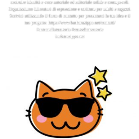
costruire identità e voce autoriale ed editoriale solide e consapevoli.
Organizziamo laboratori di espressione e scrittura per adulti e ragazzi.
Scrivici utilizzando il form di contatto per presentarci la tua idea e il
tuo progetto: https://www.barbarazippo.net/contatti/
#entranellatuastoria #custodiamostorie
barbarazippo.net