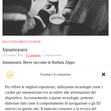
RACCONTI BREVI E POESIE
Innamorarsi
29 Gennaio 2016
0 Comments
6 minuti lettura
Innamorarsi. Breve racconto di Barbara Zippo.
Gestisci il consenso
1
2
3
4
5
6
7
Per offrire le migliori esperienze, utilizziamo tecnologie come i
cookie per memorizzare e/o accedere alle informazioni del
dispositivo. Acconsentendo a queste tecnologie, potremo
Conosciamoci
elaborare dati come il comportamento di navigazione o gli ID
univoci su questo sito. Il mancato consenso o la revoca del