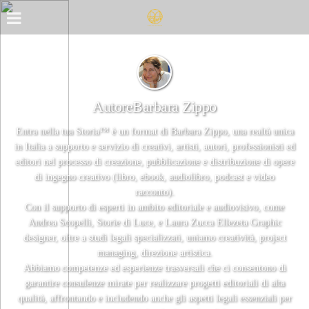
AutoreBarbara Zippo
Entra nella tua Storia™ è un format di Barbara Zippo, una realtà unica
in Italia a supporto e servizio di creativi, artisti, autori, professionisti ed
editori nel processo di creazione, pubblicazione e distribuzione di opere
di ingegno creativo (libro, ebook, audiolibro, podcast e video
racconto).
Con il supporto di esperti in ambito editoriale e audiovisivo, come
Andrea Scopelli, Storie di Luce, e Laura Zucca Ellezeta Graphic
designer, oltre a studi legali specializzati, uniamo creatività, project
managing, direzione artistica.
Abbiamo competenze ed esperienze trasversali che ci consentono di
garantire consulenze mirate per realizzare progetti editoriali di alta
qualità, affrontando e includendo anche gli aspetti legali essenziali per